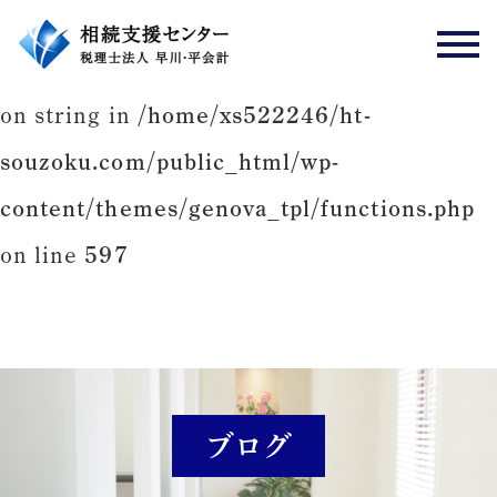
Warning
: Attempt to read property "slug"
on string in
/home/xs522246/ht-
souzoku.com/public_html/wp-
content/themes/genova_tpl/functions.php
on line
597
ブログ