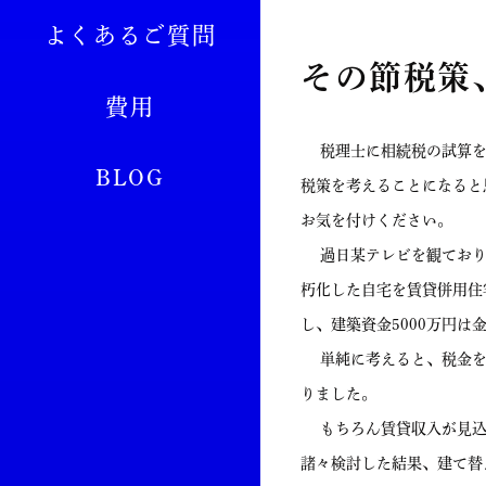
よくあるご質問
その節税策
費用
税理士に相続税の試算を
BLOG
税策を考えることになると
お気を付けください。
過日某テレビを観ておりま
朽化した自宅を賃貸併用住
し、建築資金5000万円は
単純に考えると、税金を5
りました。
もちろん賃貸収入が見込
諸々検討した結果、建て替