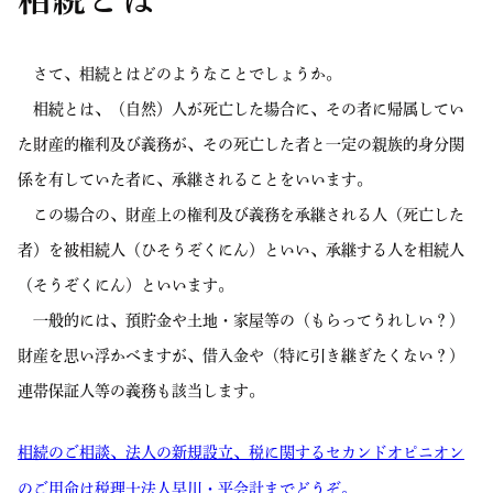
さて、相続とはどのようなことでしょうか。
相続とは、（自然）人が死亡した場合に、その者に帰属してい
た財産的権利及び義務が、その死亡した者と一定の親族的身分関
係を有していた者に、承継されることをいいます。
この場合の、財産上の権利及び義務を承継される人（死亡した
者）を被相続人（ひそうぞくにん）といい、承継する人を相続人
（そうぞくにん）といいます。
一般的には、預貯金や土地・家屋等の（もらってうれしい？）
財産を思い浮かべますが、借入金や（特に引き継ぎたくない？）
連帯保証人等の義務も該当します。
相続のご相談、法人の新規設立、税に関するセカンドオピニオン
のご用命は税理士法人早川・平会計までどうぞ。