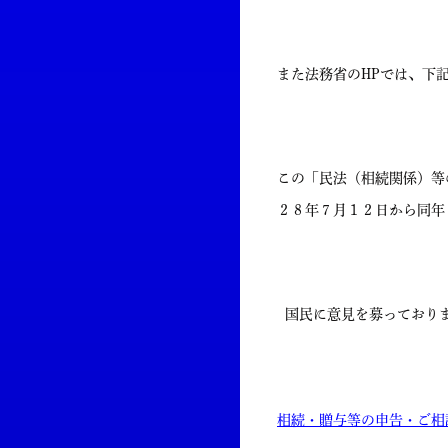
また法務省のHPでは、下
この「民法（相続関係）等
２８年７月１２日から同年
国民に意見を募っておりま
相続・贈与等の申告・ご相