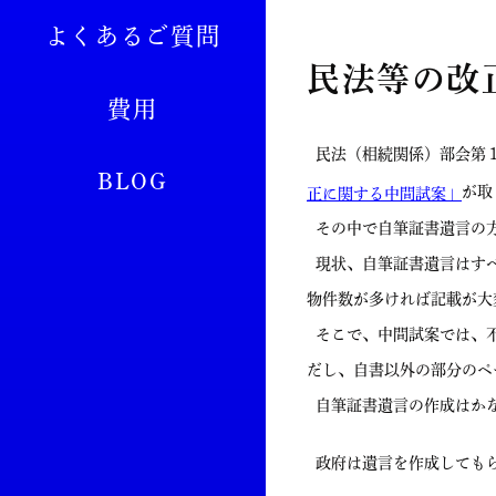
よくあるご質問
民法等の改
費用
民法（相続関係）部会第１
BLOG
が取
正に関する中間試案」
その中で自筆証書遺言の
現状、自筆証書遺言はすべ
物件数が多ければ記載が大
そこで、中間試案では、不
だし、自書以外の部分のペ
自筆証書遺言の作成はか
政府は遺言を作成してもら