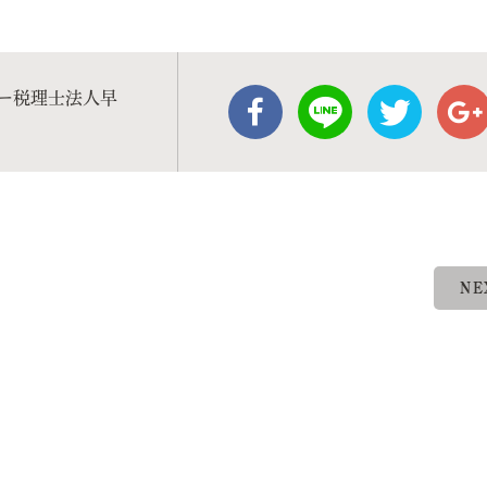
ー税理士法人早
NE